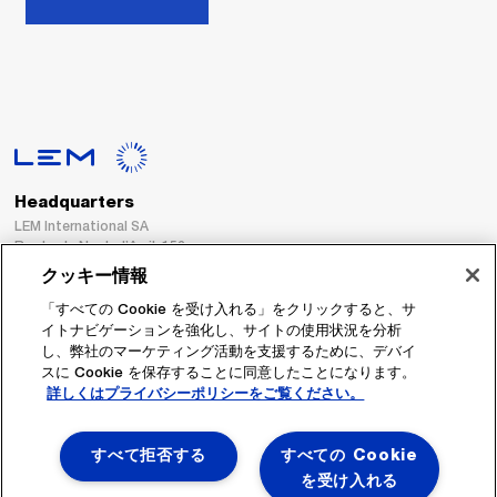
Headquarters
LEM International SA
Route du Nant-d’Avril, 152
1217 Meyrin
クッキー情報
Switzerland
「すべての Cookie を受け入れる」をクリックすると、サ
イトナビゲーションを強化し、サイトの使用状況を分析
Tel. :
+41 22 706 11 11
し、弊社のマーケティング活動を支援するために、デバイ
Fax : +41 22 794 94 78
スに Cookie を保存することに同意したことになります。
詳しくはプライバシーポリシーをご覧ください。
フォローする
すべて拒否する
すべての Cookie
を受け入れる