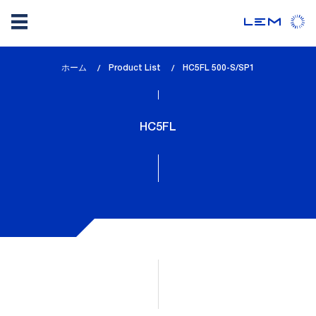
メ
ホーム
Product List
lem_current_page
HC5FL 500-S/SP1
イ
:
ン
コ
HC5FL
ン
テ
ン
ツ
に
移
動