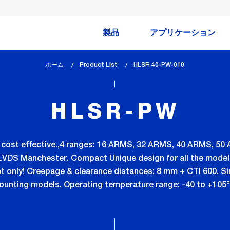
製品
アプリケーション
ホーム
Product List
lem_current_page
HLSR 40-PW-010
:
HLSR-PW
ly cost effective.,4 ranges: 16 ARMS, 32 ARMS, 40 ARMS, 50
LVDS Manchester. Compact Unique design for all the model
ht only! Creepage & clearance distances: 8 mm + CTI 600. S
unting models. Operating temperature range: -40 to +105°