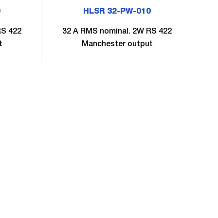
0
HLSR 32-PW-010
RS 422
32 A RMS nominal. 2W RS 422
5
t
Manchester output