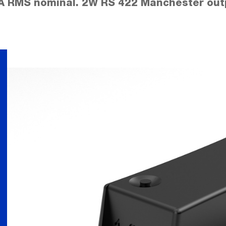
A RMS nominal. 2W RS 422 Manchester out