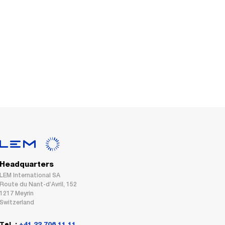
Headquarters
LEM International SA
Route du Nant-d’Avril, 152
1217 Meyrin
Switzerland
Tel. :
+41 22 706 11 11