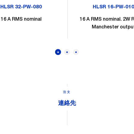
HLSR 32-PW-080
HLSR 16-PW-01
16 A RMS nominal
16 A RMS nominal. 2W 
Manchester outpu
注文
連絡先