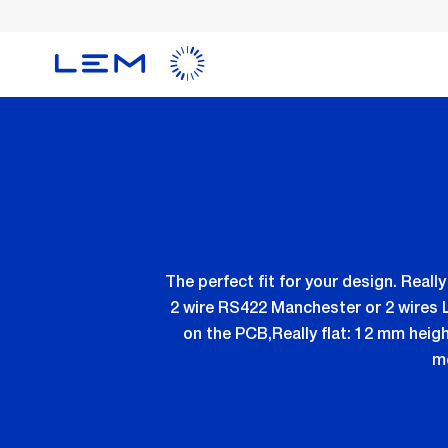
メ
イ
ン
コ
ン
テ
ン
ツ
に
移
動
The perfect fit for your design. Real
2 wire RS422 Manchester or 2 wires 
on the PCB,Really flat: 12 mm heig
mo