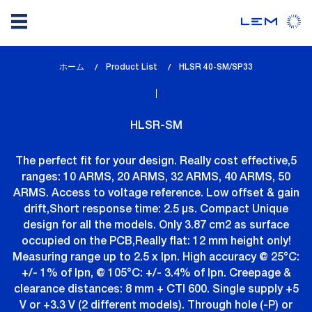
メ
ホーム
Product List
lem_current_page
HLSR 40-SM/SP33
イ
:
ン
コ
HLSR-SM
ン
テ
The perfect fit for your design. Really cost effective,5
ン
ranges: 10 ARMS, 20 ARMS, 32 ARMS, 40 ARMS, 50
ツ
ARMS. Access to voltage reference. Low offset & gain
に
drift,Short response time: 2.5 µs. Compact Unique
移
design for all the models. Only 3.87 cm2 as surface
動
occupied on the PCB,Really flat: 12 mm height only!
Measuring range up to 2.5 x Ipn. High accuracy @ 25°C:
+/- 1% of Ipn, @ 105°C: +/- 3.4% of Ipn. Creepage &
clearance distances: 8 mm + CTI 600. Single supply +5
V or +3.3 V (2 different models). Through hole (-P) or