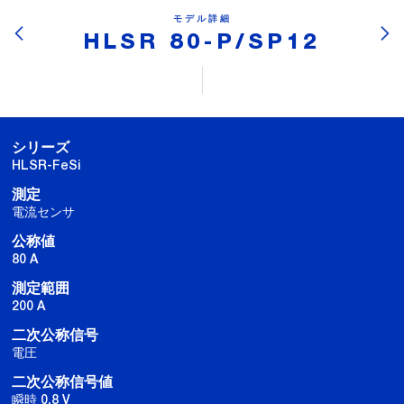
モデル詳細
HLSR 80-P/SP12
シリーズ
HLSR-FeSi
測定
電流センサ
公称値
80 A
測定範囲
200 A
二次公称信号
電圧
二次公称信号値
瞬時 0.8 V