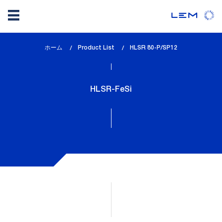
メ
ホーム
Product List
lem_current_page
HLSR 80-P/SP12
イ
:
ン
コ
HLSR-FeSi
ン
テ
ン
ツ
に
移
動