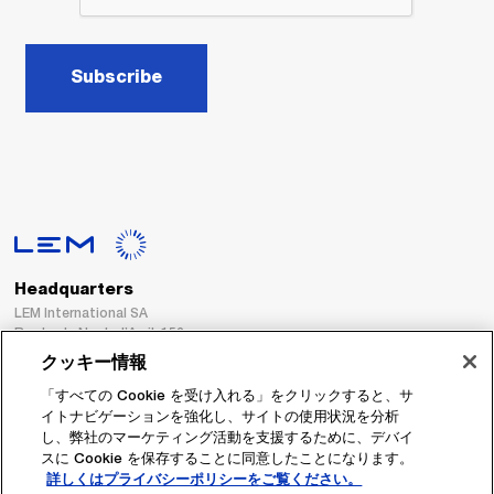
Subscribe
Headquarters
LEM International SA
Route du Nant-d’Avril, 152
1217 Meyrin
クッキー情報
Switzerland
「すべての Cookie を受け入れる」をクリックすると、サ
イトナビゲーションを強化し、サイトの使用状況を分析
Tel. :
+41 22 706 11 11
し、弊社のマーケティング活動を支援するために、デバイ
Fax : +41 22 794 94 78
スに Cookie を保存することに同意したことになります。
詳しくはプライバシーポリシーをご覧ください。