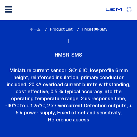
メ
ホーム
Product List
lem_current_page
HMSR 30-SMS
イ
:
ン
コ
HMSR-SMS
ン
テ
Miniature current sensor. SO16 IC, low profile 6 mm
ン
height, reinforced insulation, primary conductor
ツ
included, 20 kA overload current bursts withstanding,
に
cost effective, 0.5 % typical accuracy into the
移
operating temperature range, 2 us response time,
動
-40°C to + 125°C, 2 x Overcurrent Detection outputs, +
5 V power supply, Fixed offset and sensitivity,
Reference access