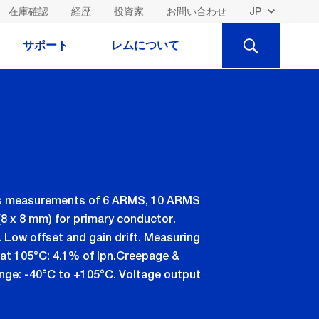
在庫確認
経歴
投資家
お問い合わせ
検
サポート
レムについて
索
ents measurements of 6 ARMS, 10 ARMS
8 x 8 mm) for primary conductor.
. Low offset and gain drift. Measuring
n, at 105°C: 4.1% of Ipn.Creepage &
range: -40°C to +105°C. Voltage output