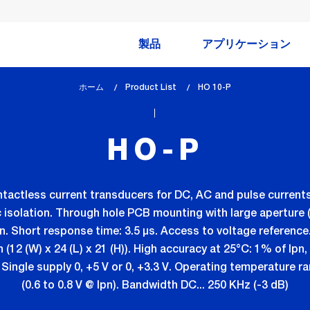
製品
アプリケーション
ホーム
Product List
lem_current_page
HO 10-P
:
HO-P
ontactless current transducers for DC, AC and pulse curr
 isolation. Through hole PCB mounting with large aperture (
n. Short response time: 3.5 µs. Access to voltage reference
n (12 (W) x 24 (L) x 21 (H)). High accuracy at 25°C: 1% of Ip
Single supply 0, +5 V or 0, +3.3 V. Operating temperature 
(0.6 to 0.8 V @ Ipn). Bandwidth DC... 250 KHz (-3 dB)