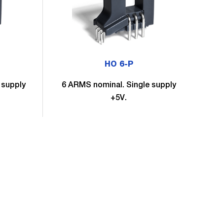
HO 6-P
 supply
6 ARMS nominal. Single supply
6
+5V.