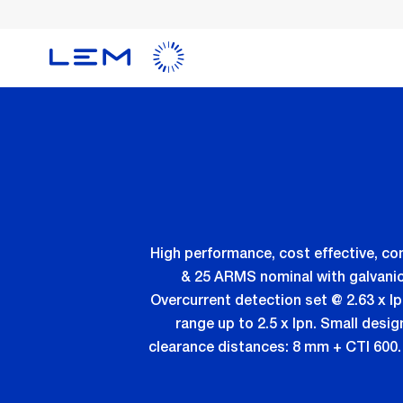
メ
イ
ン
コ
ン
テ
ン
ツ
に
移
動
High performance, cost effective, c
& 25 ARMS nominal with galvanic
Overcurrent detection set @ 2.63 x Ip
range up to 2.5 x Ipn. Small desig
clearance distances: 8 mm + CTI 600. 