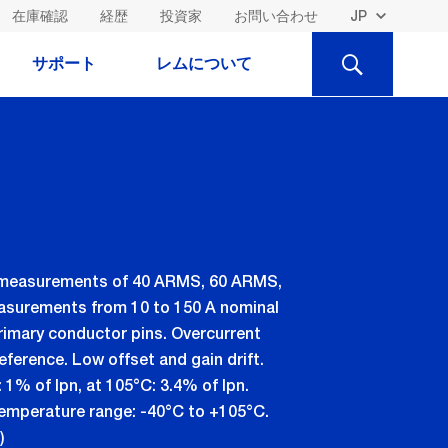
在庫確認
経歴
投資家
お問い合わせ
検
サポート
レムについて
索
ts measurements of 40 ARMS, 60 ARMS,
easurements from 10 to 150 A nominal
rimary conductor pins. Overcurrent
eference. Low offset and gain drift.
: 1% of Ipn, at 105°C: 3.4% of Ipn.
 temperature range: -40°C to +105°C.
)