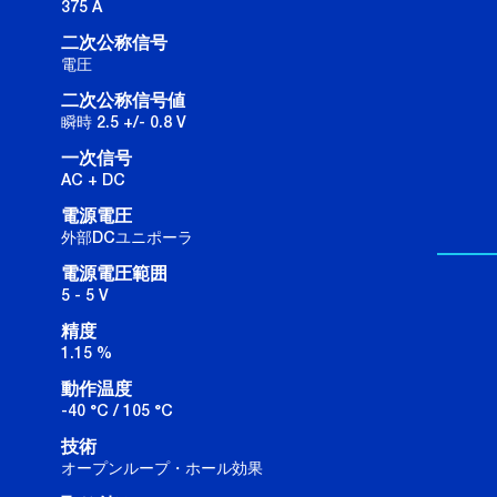
375 A
二次公称信号
電圧
二次公称信号値
瞬時 2.5 +/- 0.8 V
一次信号
AC + DC
電源電圧
外部DCユニポーラ
電源電圧範囲
5 - 5 V
精度
1.15 %
動作温度
-40 °C / 105 °C
技術
オープンループ・ホール効果