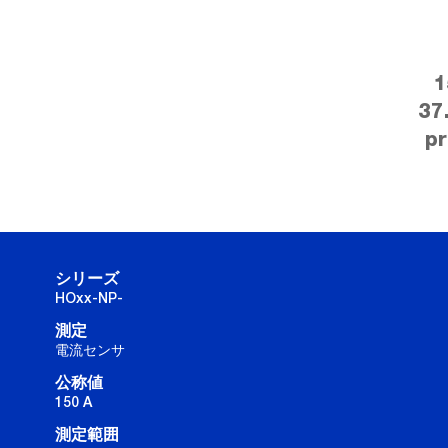
1
37
pr
シリーズ
HOxx-NP-
測定
電流センサ
公称値
150 A
測定範囲