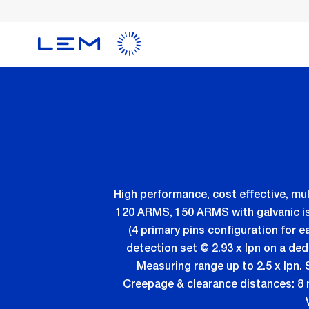
メ
イ
ン
コ
ン
テ
ン
ツ
に
移
動
High performance, cost effective, m
120 ARMS, 150 ARMS with galvanic is
(4 primary pins configuration for
detection set @ 2.93 x Ipn on a ded
Measuring range up to 2.5 x Ipn. S
Creepage & clearance distances: 8 m