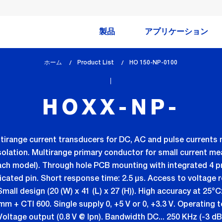
製品
アプリケーション
ホーム
Product List
lem_current_page
HO 150-NP-0100
:
HOXX-NP-
ultirange current transducers for DC, AC and pulse curren
olation. Multirange primary conductor for small current m
 each model). Through hole PCB mounting with integrated 4 p
icated pin. Short response time: 2.5 µs. Access to voltage r
mall design (20 (W) x 41 (L) x 27 (H)). High accuracy at 25°C
m + CTI 600. Single supply 0, +5 V or 0, +3.3 V. Operating
Voltage output (0.8 V @ Ipn). Bandwidth DC... 250 KHz (-3 dB