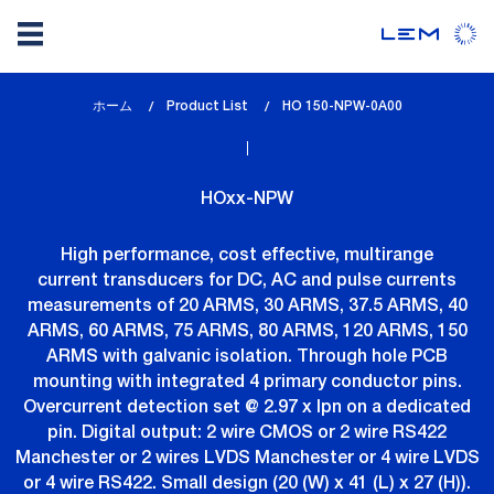
メ
ホーム
Product List
lem_current_page
HO 150-NPW-0A00
イ
:
ン
コ
HOxx-NPW
ン
テ
High performance, cost effective, multirange
ン
current transducers for DC, AC and pulse currents
ツ
measurements of 20 ARMS, 30 ARMS, 37.5 ARMS, 40
に
ARMS, 60 ARMS, 75 ARMS, 80 ARMS, 120 ARMS, 150
移
ARMS with galvanic isolation. Through hole PCB
動
mounting with integrated 4 primary conductor pins.
Overcurrent detection set @ 2.97 x Ipn on a dedicated
pin. Digital output: 2 wire CMOS or 2 wire RS422
Manchester or 2 wires LVDS Manchester or 4 wire LVDS
or 4 wire RS422. Small design (20 (W) x 41 (L) x 27 (H)).