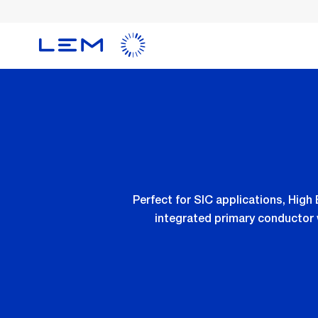
メ
イ
ン
コ
ン
テ
ン
ツ
に
移
動
Perfect for SIC applications, Hig
integrated primary conductor 