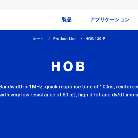
製品
アプリケーション
ホーム
Product List
lem_current_page
HOB 130-P
:
HOB
h Bandwidth > 1MHz, quick response time of 100ns, reinforce
with very low resistance of 60 nΩ, high di/dt and dv/dt im