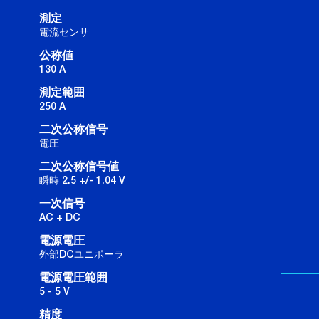
測定
電流センサ
公称値
130 A
測定範囲
250 A
二次公称信号
電圧
二次公称信号値
瞬時 2.5 +/- 1.04 V
一次信号
AC + DC
電源電圧
外部DCユニポーラ
電源電圧範囲
5 - 5 V
精度