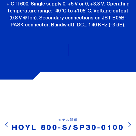
+ CTI 600. Single supply 0, +5 V or 0, +3.3 V. Operating
temperature range: -40°C to +105°C. Voltage output
(0.8 V @ Ipn). Secondary connections on JST B05B-
PASK connector. Bandwidth DC... 140 KHz (-3 dB).
モデル詳細
HOYL 800-S/SP30-0100