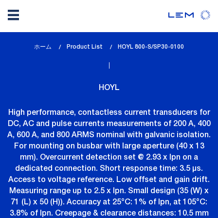
メ
ホーム
Product List
lem_current_page
HOYL 800-S/SP30-0100
イ
:
ン
コ
HOYL
ン
テ
High performance, contactless current transducers for
ン
DC, AC and pulse currents measurements of 200 A, 400
ツ
A, 600 A, and 800 ARMS nominal with galvanic isolation.
に
For mounting on busbar with large aperture (40 x 13
移
mm). Overcurrent detection set @ 2.93 x Ipn on a
動
dedicated connection. Short response time: 3.5 µs.
Access to voltage reference. Low offset and gain drift.
Measuring range up to 2.5 x Ipn. Small design (35 (W) x
71 (L) x 50 (H)). Accuracy at 25°C: 1% of Ipn, at 105°C:
3.8% of Ipn. Creepage & clearance distances: 10.5 mm