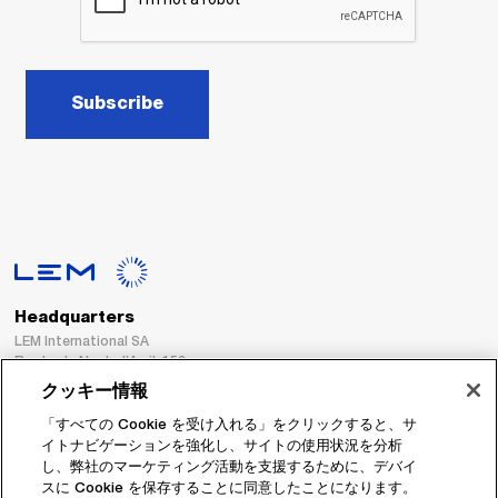
Subscribe
Headquarters
LEM International SA
Route du Nant-d’Avril, 152
1217 Meyrin
クッキー情報
Switzerland
「すべての Cookie を受け入れる」をクリックすると、サ
イトナビゲーションを強化し、サイトの使用状況を分析
Tel. :
+41 22 706 11 11
し、弊社のマーケティング活動を支援するために、デバイ
Fax : +41 22 794 94 78
スに Cookie を保存することに同意したことになります。