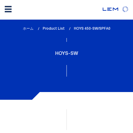
メ
ホーム
Product List
lem_current_page
HOYS 450-SW/SPFA0
イ
:
ン
コ
HOYS-SW
ン
テ
ン
ツ
に
移
動