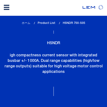
メ
ホーム
Product List
lem_current_page
HSNDR 700-S05
イ
:
ン
コ
HSNDR
ン
テ
igh compactness current sensor with integrated
ン
busbar +/- 1000A. Dual range capabilities (high/low
ツ
range outputs) suitable for high voltage motor control
に
applications
移
動