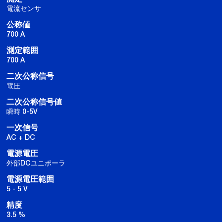
電流センサ
公称値
700 A
測定範囲
700 A
二次公称信号
電圧
二次公称信号値
瞬時 0-5V
一次信号
AC + DC
電源電圧
外部DCユニポーラ
電源電圧範囲
5 - 5 V
精度
3.5 %