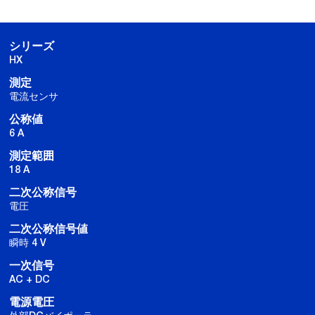
シリーズ
HX
測定
電流センサ
公称値
6 A
測定範囲
18 A
二次公称信号
電圧
二次公称信号値
瞬時 4 V
一次信号
AC + DC
電源電圧