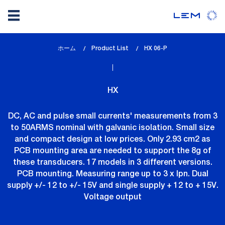
メ
ホーム
Product List
lem_current_page
HX 06-P
イ
:
ン
コ
HX
ン
テ
DC, AC and pulse small currents' measurements from 3
ン
to 50ARMS nominal with galvanic isolation. Small size
ツ
and compact design at low prices. Only 2.93 cm2 as
に
PCB mounting area are needed to support the 8g of
移
these transducers. 17 models in 3 different versions.
動
PCB mounting. Measuring range up to 3 x Ipn. Dual
supply +/- 12 to +/- 15V and single supply + 12 to + 15V.
Voltage output