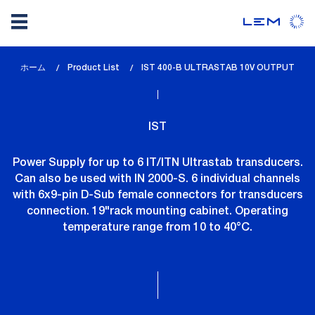
メ
ホーム
Product List
lem_current_page
IST 400-B ULTRASTAB 10V OUTPUT
イ
:
ン
コ
IST
ン
テ
Power Supply for up to 6 IT/ITN Ultrastab transducers.
ン
Can also be used with IN 2000-S. 6 individual channels
ツ
with 6x9-pin D-Sub female connectors for transducers
に
connection. 19"rack mounting cabinet. Operating
移
temperature range from 10 to 40°C.
動