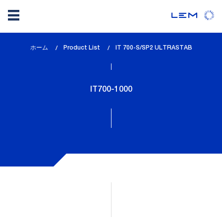
メ
ホーム
Product List
lem_current_page
IT 700-S/SP2 ULTRASTAB
イ
:
ン
コ
IT700-1000
ン
テ
ン
ツ
に
移
動