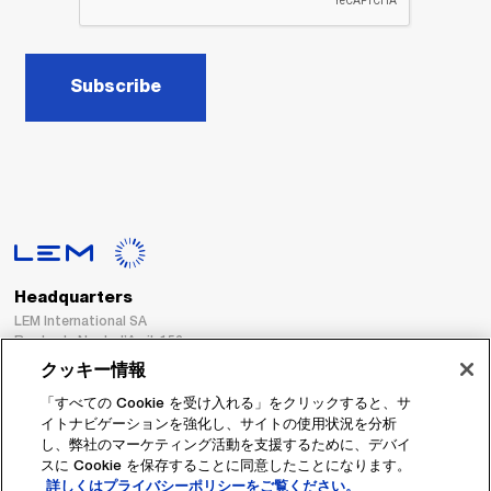
Subscribe
Headquarters
LEM International SA
Route du Nant-d’Avril, 152
1217 Meyrin
クッキー情報
Switzerland
「すべての Cookie を受け入れる」をクリックすると、サ
イトナビゲーションを強化し、サイトの使用状況を分析
Tel. :
+41 22 706 11 11
し、弊社のマーケティング活動を支援するために、デバイ
Fax : +41 22 794 94 78
スに Cookie を保存することに同意したことになります。
詳しくはプライバシーポリシーをご覧ください。