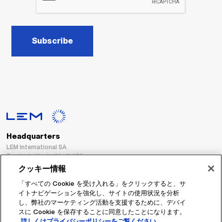
Subscribe
Headquarters
LEM International SA
Route du Nant-d’Avril, 152
1217 Meyrin
クッキー情報
Switzerland
「すべての Cookie を受け入れる」をクリックすると、サ
イトナビゲーションを強化し、サイトの使用状況を分析
Tel. :
+41 22 706 11 11
し、弊社のマーケティング活動を支援するために、デバイ
Fax : +41 22 794 94 78
スに Cookie を保存することに同意したことになります。
詳しくはプライバシーポリシーをご覧ください。