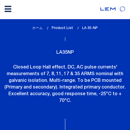
メ
ホーム
Product List
lem_current_page
LA 35-NP
イ
:
ン
コ
LA35NP
ン
テ
Closed Loop Hall effect. DC, AC pulse currents'
ン
measurements of 7, 8, 11, 17 & 35 ARMS nominal with
ツ
galvanic isolation. Multi-range. To be PCB mounted
に
(Primary and secondary). Integrated primary conductor.
移
Excellent accuracy, good response time, -25°C to +
動
70°C.