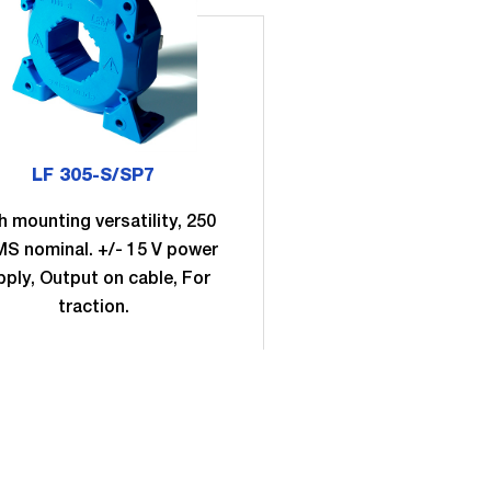
LF 305-S/SP7
h mounting versatility, 250
S nominal. +/- 15 V power
pply, Output on cable, For
traction.