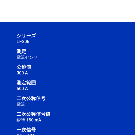
シリーズ
LF305
測定
電流センサ
公称値
300 A
測定範囲
500 A
二次公称信号
電流
二次公称信号値
瞬時 150 mA
一次信号