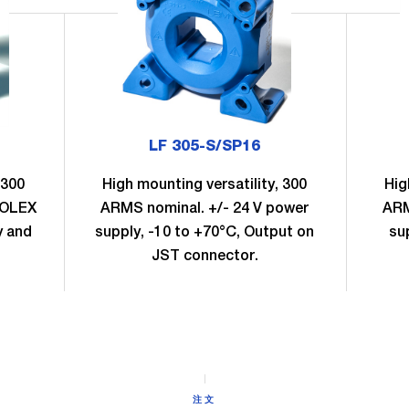
LF 305-S/SP16
 300
High mounting versatility, 300
Hig
MOLEX
ARMS nominal. +/- 24 V power
ARM
y and
supply, -10 to +70°C, Output on
su
JST connector.
注文