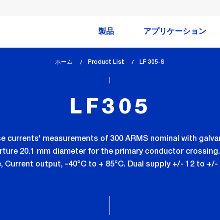
製品
アプリケーション
ホーム
Product List
lem_current_page
LF 305-S
:
LF305
se currents' measurements of 300 ARMS nominal with galva
rture 20.1 mm diameter for the primary conductor crossing
, Current output, -40°C to + 85°C. Dual supply +/- 12 to +/-