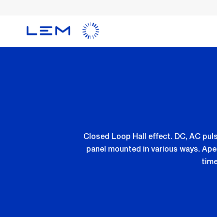
メ
イ
ン
コ
ン
テ
ン
ツ
に
移
動
Closed Loop Hall effect. DC, AC pul
panel mounted in various ways. Ape
time