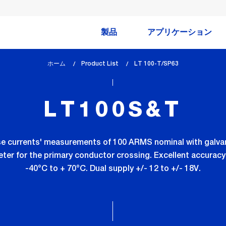
製品
アプリケーション
ホーム
Product List
lem_current_page
LT 100-T/SP63
:
LT100S&T
se currents' measurements of 100 ARMS nominal with galva
er for the primary conductor crossing. Excellent accuracy
-40°C to + 70°C. Dual supply +/- 12 to +/- 18V.