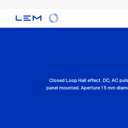
メ
イ
ン
コ
ン
テ
ン
ツ
に
移
動
Closed Loop Hall effect. DC, AC pul
panel mounted. Aperture 15 mm diamet