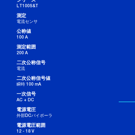
シリーズ
LT100S&T
測定
電流センサ
公称値
100 A
測定範囲
200 A
二次公称信号
電流
二次公称信号値
瞬時 100 mA
一次信号
AC + DC
電源電圧
外部DCバイポーラ
電源電圧範囲
12 - 18 V