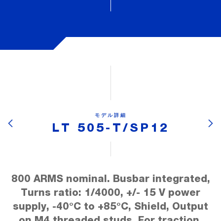
モデル詳細
LT 505-T/SP12
800 ARMS nominal. Busbar integrated,
Turns ratio: 1/4000, +/- 15 V power
supply, -40°C to +85°C, Shield, Output
on M4 threaded studs. For traction.