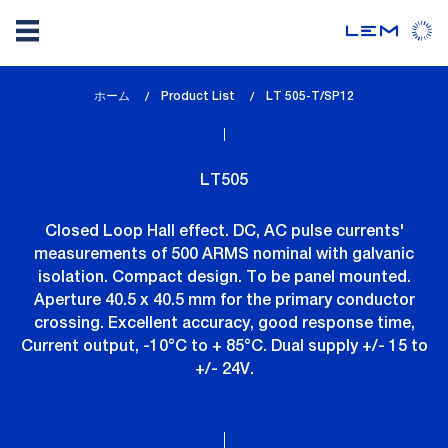
メ
ホーム
Product List
lem_current_page
LT 505-T/SP12
イ
:
ン
コ
LT505
ン
テ
Closed Loop Hall effect. DC, AC pulse currents'
ン
measurements of 500 ARMS nominal with galvanic
ツ
isolation. Compact design. To be panel mounted.
に
Aperture 40.5 x 40.5 mm for the primary conductor
移
crossing. Excellent accuracy, good response time,
動
Current output, -10°C to + 85°C. Dual supply +/- 15 to
+/- 24V.