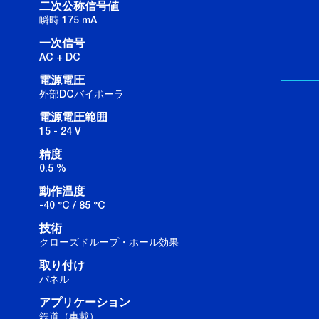
二次公称信号値
瞬時 175 mA
一次信号
AC + DC
電源電圧
外部DCバイポーラ
電源電圧範囲
15 - 24 V
精度
0.5 %
動作温度
-40 °C / 85 °C
技術
クローズドループ・ホール効果
取り付け
パネル
アプリケーション
鉄道（車載）