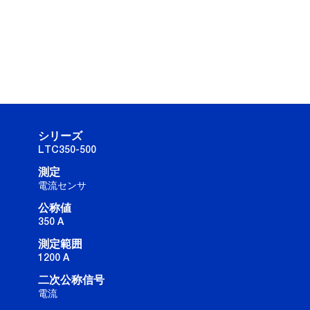
シリーズ
LTC350-500
測定
電流センサ
公称値
350 A
測定範囲
1200 A
二次公称信号
電流