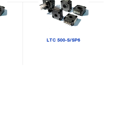
LTC 500-S/SP6
mo
o