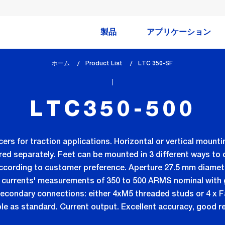
製品
アプリケーション
ホーム
Product List
lem_current_page
LTC 350-SF
:
LTC350-500
rs for traction applications. Horizontal or vertical mounti
ered separately. Feet can be mounted in 3 different ways to 
cording to customer preference. Aperture 27.5 mm diamete
 currents' measurements of 350 to 500 ARMS nominal with g
secondary connections: either 4xM5 threaded studs or 4 x Fa
ble as standard. Current output. Excellent accuracy, good 