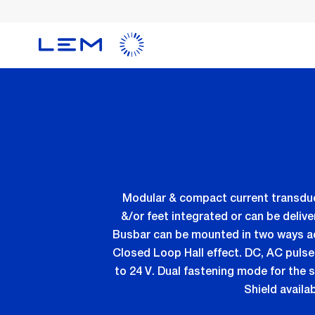
メ
イ
ン
コ
ン
テ
ン
ツ
に
移
動
Modular & compact current transduce
&/or feet integrated or can be deliv
Busbar can be mounted in two ways ac
Closed Loop Hall effect. DC, AC pulse
to 24 V. Dual fastening mode for the 
Shield availa