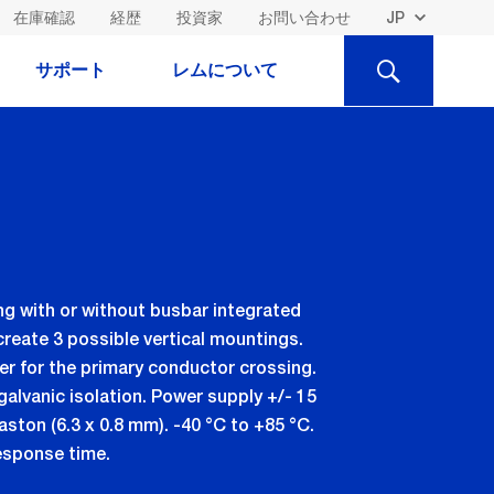
在庫確認
経歴
投資家
お問い合わせ
検
サポート
レムについて
索
ng with or without busbar integrated
create 3 possible vertical mountings.
r for the primary conductor crossing.
alvanic isolation. Power supply +/- 15
ston (6.3 x 0.8 mm). -40 °C to +85 °C.
response time.