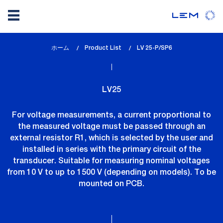
メ
ホーム
Product List
lem_current_page
LV 25-P/SP6
イ
:
ン
コ
LV25
ン
テ
For voltage measurements, a current proportional to
ン
the measured voltage must be passed through an
ツ
external resistor R1, which is selected by the user and
に
installed in series with the primary circuit of the
移
transducer. Suitable for measuring nominal voltages
動
from 10 V to up to 1500 V (depending on models). To be
mounted on PCB.