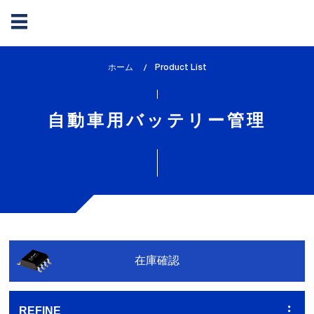
メ
ホーム
lem_current_page
Product List
イ
:
ン
コ
自動車用バッテリー管理
ン
テ
ン
ツ
に
移
動
在庫確認
REFINE