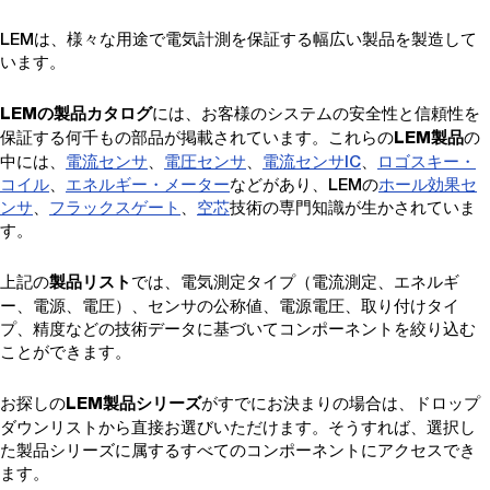
LEMは、様々な用途で電気計測を保証する幅広い製品を製造して
います。
には、お客様のシステムの安全性と信頼性を
LEMの製品カタログ
保証する何千もの部品が掲載されています。これらの
の
LEM製品
中には、
電流センサ
、
電圧センサ
、
電流センサIC
、
ロゴスキー・
コイル
、
エネルギー・メーター
などがあり、LEMの
ホール効果セ
ンサ
、
フラックスゲート
、
空芯
技術の専門知識が生かされていま
す。
上記の
では、電気測定タイプ（電流測定、エネルギ
製品リスト
ー、電源、電圧）、センサの公称値、電源電圧、取り付けタイ
プ、精度などの技術データに基づいてコンポーネントを絞り込む
ことができます。
お探しの
がすでにお決まりの場合は、ドロップ
LEM製品シリーズ
ダウンリストから直接お選びいただけます。そうすれば、選択し
た製品シリーズに属するすべてのコンポーネントにアクセスでき
ます。