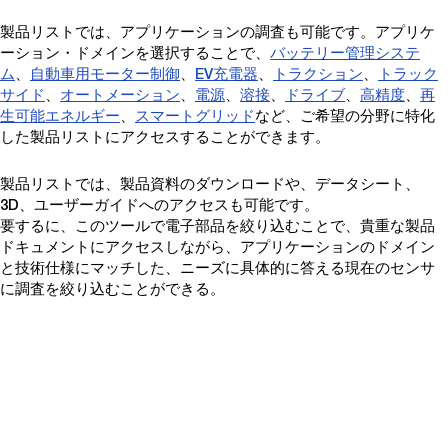
製品リストでは、アプリケーションの調査も可能です。アプリケ
ーション・ドメインを選択することで、
バッテリー管理システ
ム
、
自動車用モーター制御
、
EV充電器
、
トラクション
、
トラック
サイド
、
オートメーション
、
電源
、
溶接
、
ドライブ
、
高精度
、
再
生可能エネルギー
、
スマートグリッド
など、ご希望の分野に特化
した製品リストにアクセスすることができます。
製品リストでは、製品資料のダウンロードや、データシート、
3D、ユーザーガイドへのアクセスも可能です。
要するに、このツールで電子部品を絞り込むことで、貴重な製品
ドキュメントにアクセスしながら、アプリケーションのドメイン
と技術仕様にマッチした、ニーズに具体的に答える現在のセンサ
に調査を絞り込むことができる。