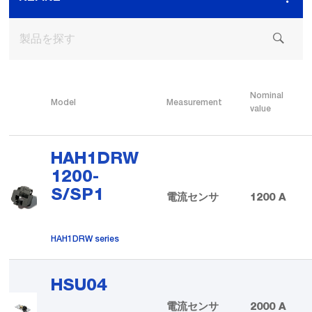
Nominal
Model
Measurement
value
HAH1DRW
1200-
S/SP1
電流センサ
1200 A
HAH1DRW series
HSU04
電流センサ
2000 A