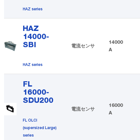
HAZ series
HAZ
14000-
14000
SBI
電流センサ
A
HAZ series
FL
16000-
SDU200
16000
電流センサ
A
FL OLCI
(supersized Large)
series