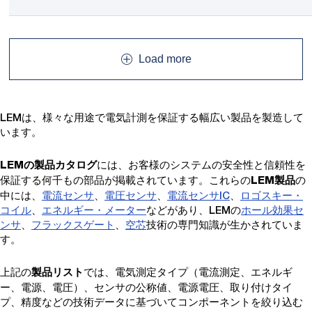
Load more
LEMは、様々な用途で電気計測を保証する幅広い製品を製造して
います。
には、お客様のシステムの安全性と信頼性を
LEMの製品カタログ
保証する何千もの部品が掲載されています。これらの
の
LEM製品
中には、
電流センサ
、
電圧センサ
、
電流センサIC
、
ロゴスキー・
コイル
、
エネルギー・メーター
などがあり、LEMの
ホール効果セ
ンサ
、
フラックスゲート
、
空芯
技術の専門知識が生かされていま
す。
上記の
では、電気測定タイプ（電流測定、エネルギ
製品リスト
ー、電源、電圧）、センサの公称値、電源電圧、取り付けタイ
プ、精度などの技術データに基づいてコンポーネントを絞り込む