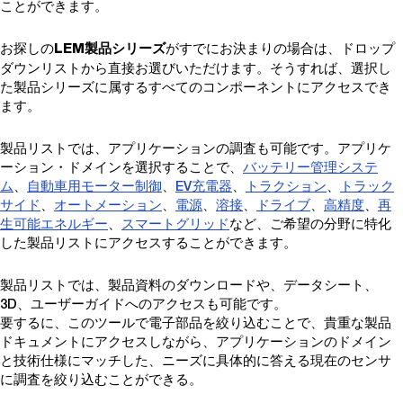
ことができます。
お探しの
がすでにお決まりの場合は、ドロップ
LEM製品シリーズ
ダウンリストから直接お選びいただけます。そうすれば、選択し
た製品シリーズに属するすべてのコンポーネントにアクセスでき
ます。
製品リストでは、アプリケーションの調査も可能です。アプリケ
ーション・ドメインを選択することで、
バッテリー管理システ
ム
、
自動車用モーター制御
、
EV充電器
、
トラクション
、
トラック
サイド
、
オートメーション
、
電源
、
溶接
、
ドライブ
、
高精度
、
再
生可能エネルギー
、
スマートグリッド
など、ご希望の分野に特化
した製品リストにアクセスすることができます。
製品リストでは、製品資料のダウンロードや、データシート、
3D、ユーザーガイドへのアクセスも可能です。
要するに、このツールで電子部品を絞り込むことで、貴重な製品
ドキュメントにアクセスしながら、アプリケーションのドメイン
と技術仕様にマッチした、ニーズに具体的に答える現在のセンサ
に調査を絞り込むことができる。