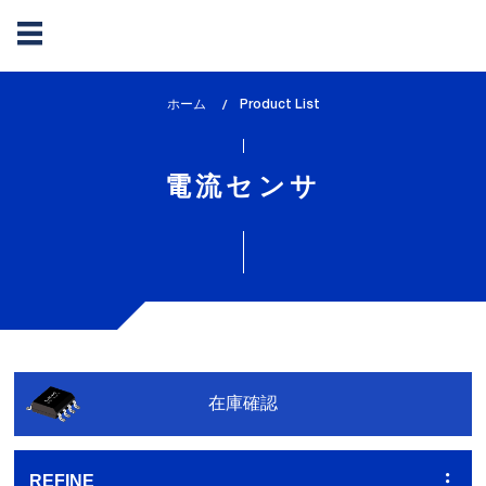
メ
ホーム
lem_current_page
Product List
イ
:
ン
コ
電流センサ
ン
テ
ン
ツ
に
移
動
在庫確認
REFINE