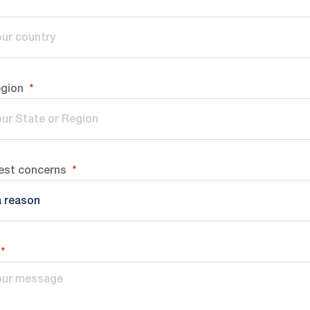
egion
est concerns