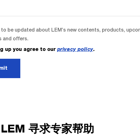
t to be updated about LEM’s new contents, products, upco
 and offers.
ng up you agree to our
privacy policy
.
mit
 LEM 寻求专家帮助