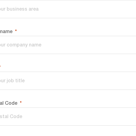
 name
tal Code