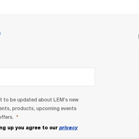
情
nt to be updated about LEM’s new
ents, products, upcoming events
ffers.
ing up you agree to our
privacy