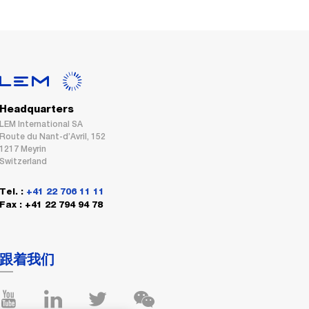
Headquarters
LEM International SA
Route du Nant-d’Avril, 152
1217 Meyrin
Switzerland
Tel. :
+41 22 706 11 11
Fax : +41 22 794 94 78
跟着我们