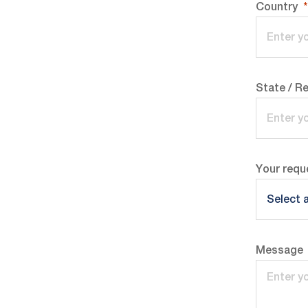
Country
State / R
Your requ
Message