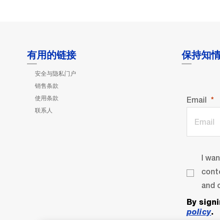
有用的链接
保持知
安全与隐私门户
销售条款
使用条款
Email
联系人
I wa
cont
and o
By sign
policy
.