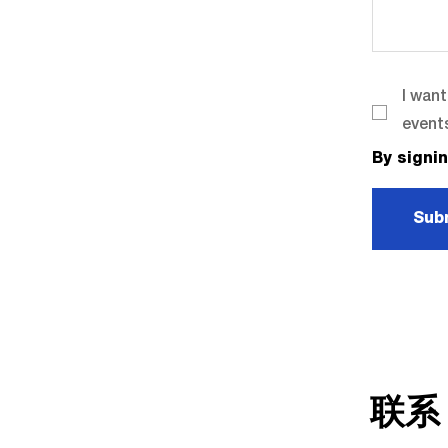
I wan
events
By signi
Sub
联系