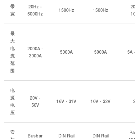
20Hz -
20H
带
1500Hz
1500Hz
6000Hz
100
宽
最
大
2000A -
电
5000A
5000A
5A - 
3000A
流
范
围
电
20V -
源
16V - 31V
10V - 32V
24
50V
电
压
Pane
安
Busbar
DIN Rail
DIN Rail