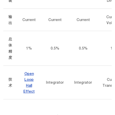
DIN R
装
Curr
输
Current
Current
Current
Volt
出
总
体
1%
0.5%
0.5%
1
精
度
Open
Loop
Curr
技
Integrator
Integrator
Hall
Transf
术
Effect