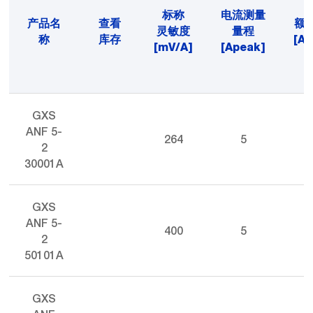
标称
电流测量
产品名
查看
额
灵敏度
量程
称
库存
[A
[mV/A]
[Apeak]
GXS
ANF 5-
264
5
2
30001A
GXS
ANF 5-
400
5
2
50101A
GXS