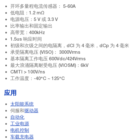
开环多量程电流传感器： 5-60A
低电阻：1.2 mΩ
电源电压：5 V 或 3.3 V
比率输出和固定输出
高带宽：400kHz
1.5us 响应时间
初级和次级之间的电隔离，dCI 为 4 毫米，dCp 为 4 毫米
承受隔离电压 (VISO)： 3000Vrms
基本隔离工作电压 600Vdc/424Vrms
最大浪涌隔离耐受电压 (VIOSM)：6kV
CMTI > 100V/ns
工作温度：-40°C ~ 125°C
应用
太阳能系统
伺服和
驱动器
自动化
工业电源
电机控制
车载充电器