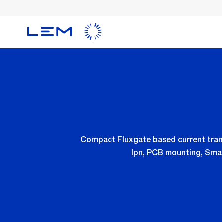
Skip
to
main
content
Compact Fluxgate based current transd
Ipn, PCB mounting, Sma