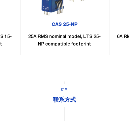
CAS 25-NP
S 15-
25A RMS nominal model, LTS 25-
6A RM
t
NP compatible footprint
订单
联系方式