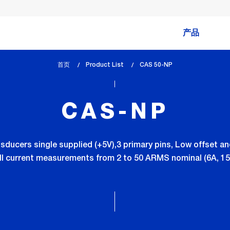
产品
首页
Product List
lem_current_page
CAS 50-NP
:
CAS-NP
ucers single supplied (+5V),3 primary pins, Low offset and
ll current measurements from 2 to 50 ARMS nominal (6A, 15