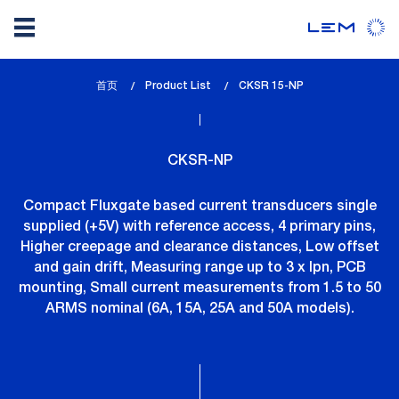
Skip
首页
Product List
lem_current_page
CKSR 15-NP
to
:
main
content
CKSR-NP
Compact Fluxgate based current transducers single
supplied (+5V) with reference access, 4 primary pins,
Higher creepage and clearance distances, Low offset
and gain drift, Measuring range up to 3 x Ipn, PCB
mounting, Small current measurements from 1.5 to 50
ARMS nominal (6A, 15A, 25A and 50A models).