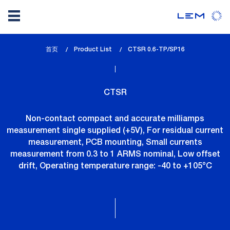
Skip
首页
Product List
lem_current_page
CTSR 0.6-TP/SP16
to
:
main
content
CTSR
Non-contact compact and accurate milliamps
measurement single supplied (+5V), For residual current
measurement, PCB mounting, Small currents
measurement from 0.3 to 1 ARMS nominal, Low offset
drift, Operating temperature range: -40 to +105°C