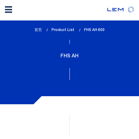
Skip
首页
Product List
lem_current_page
FHS AH 600
to
:
main
content
FHS AH