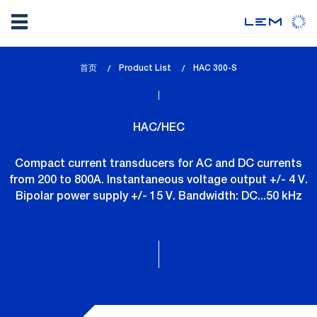
Skip
首页
Product List
lem_current_page
HAC 300-S
to
:
main
content
HAC/HEC
Compact current transducers for AC and DC currents
from 200 to 800A. Instantaneous voltage output +/- 4 V.
Bipolar power supply +/- 15 V. Bandwidth: DC...50 kHz