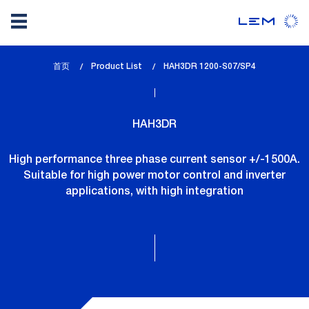
Skip
首页
Product List
lem_current_page
HAH3DR 1200-S07/SP4
to
:
main
content
HAH3DR
High performance three phase current sensor +/-1500A.
Suitable for high power motor control and inverter
applications, with high integration