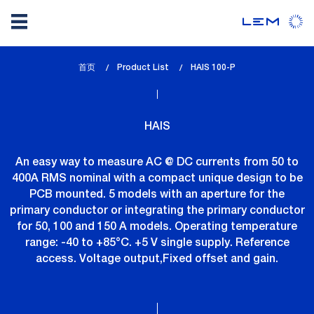
Skip
首页
Product List
lem_current_page
HAIS 100-P
to
:
main
content
HAIS
An easy way to measure AC @ DC currents from 50 to
400A RMS nominal with a compact unique design to be
PCB mounted. 5 models with an aperture for the
primary conductor or integrating the primary conductor
for 50, 100 and 150 A models. Operating temperature
range: -40 to +85°C. +5 V single supply. Reference
access. Voltage output,Fixed offset and gain.