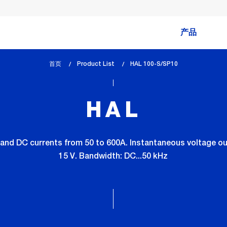
产品
首页
Product List
lem_current_page
HAL 100-S/SP10
:
HAL
nd DC currents from 50 to 600A. Instantaneous voltage out
15 V. Bandwidth: DC...50 kHz