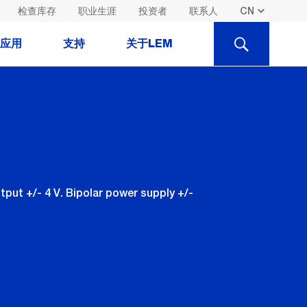
检查库存
职业生涯
投资者
联系人
SEARCH
应用
支持
关于LEM
put +/- 4 V. Bipolar power supply +/-