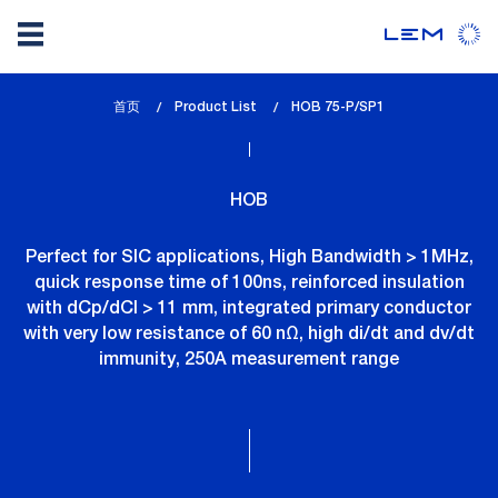
Skip
首页
Product List
lem_current_page
HOB 75-P/SP1
to
:
main
content
HOB
Perfect for SIC applications, High Bandwidth > 1MHz,
quick response time of 100ns, reinforced insulation
with dCp/dCl > 11 mm, integrated primary conductor
with very low resistance of 60 nΩ, high di/dt and dv/dt
immunity, 250A measurement range