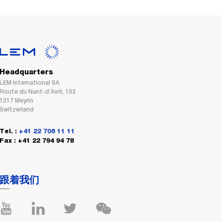
Headquarters
LEM International SA
Route du Nant-d’Avril, 152
1217 Meyrin
Switzerland
Tel. :
+41 22 706 11 11
Fax : +41 22 794 94 78
跟着我们