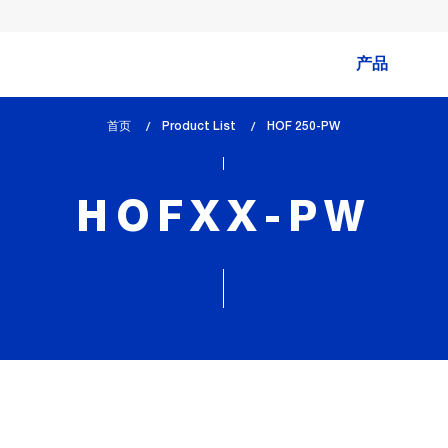
产品
首页
Product List
lem_current_page
HOF 250-PW
:
HOFXX-PW