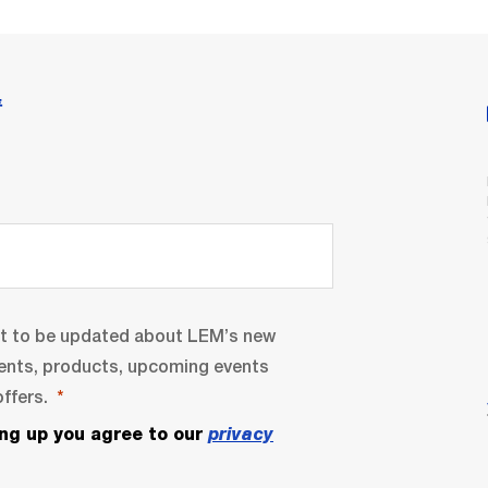
情
nt to be updated about LEM’s new
ents, products, upcoming events
ffers.
ing up you agree to our
privacy