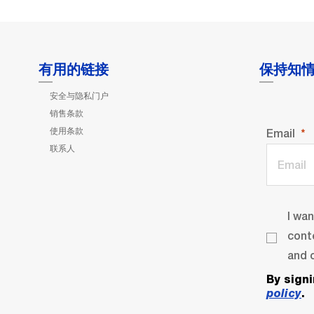
有用的链接
保持知
安全与隐私门户
销售条款
使用条款
Email
联系人
I wa
cont
and o
By sign
policy
.