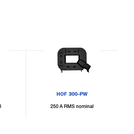
HOF 300-PW
l
250 A RMS nominal