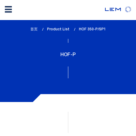
Skip
首页
Product List
lem_current_page
HOF 350-P/SP1
to
:
main
content
HOF-P