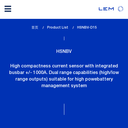
Skip
首页
Product List
lem_current_page
HSNBV-D15
to
:
main
content
HSNBV
High compactness current sensor with integrated
busbar +/- 1000A. Dual range capabilities (high/low
range outputs) suitable for high powebattery
management system