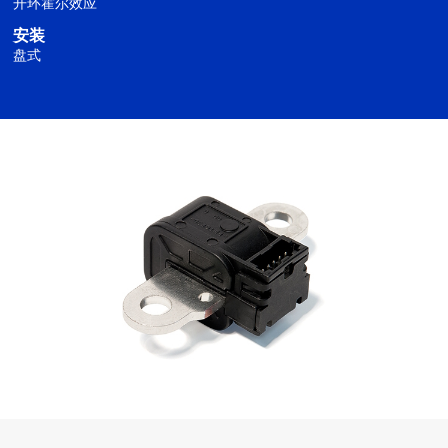
开环霍尔效应
安装
盘式