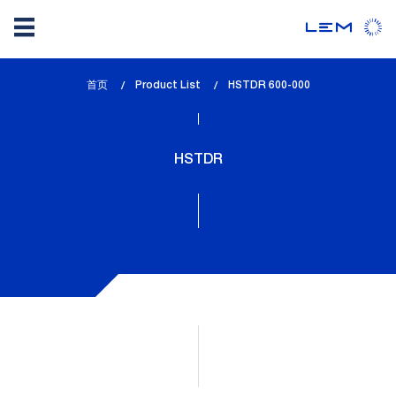
Skip
首页
Product List
lem_current_page
HSTDR 600-000
to
:
main
content
HSTDR