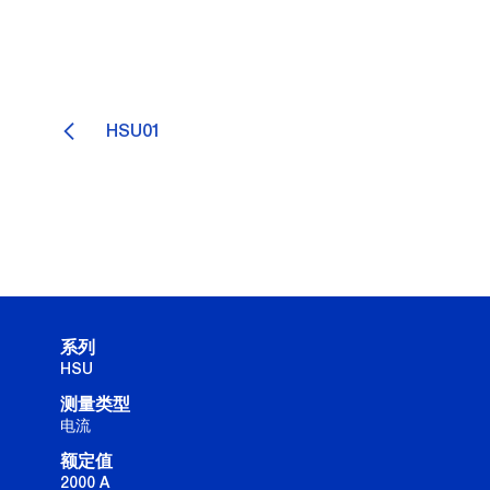
HSU01
系列
HSU
测量类型
电流
额定值
2000 A