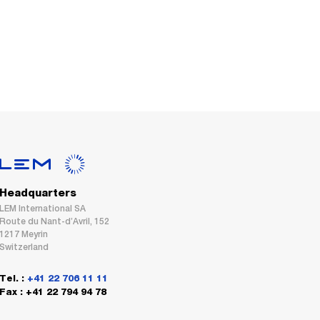
Headquarters
LEM International SA
Route du Nant-d’Avril, 152
1217 Meyrin
Switzerland
Tel. :
+41 22 706 11 11
Fax : +41 22 794 94 78