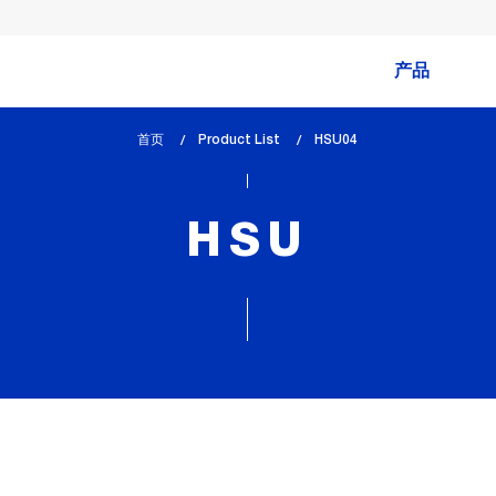
产品
首页
Product List
lem_current_page
HSU04
:
HSU