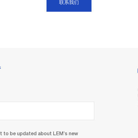
联系我们
情
nt to be updated about LEM’s new