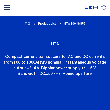
Skip
首页
Product List
lem_current_page
HTA 100-S/SP5
to
:
main
content
HTA
Compact current transducers for AC and DC currents
from 100 to 1000ARMS nominal. Instantaneous voltage
output +/- 4 V. Bipolar power supply +/- 15 V.
Bandwidth: DC...50 kHz. Round aperture.