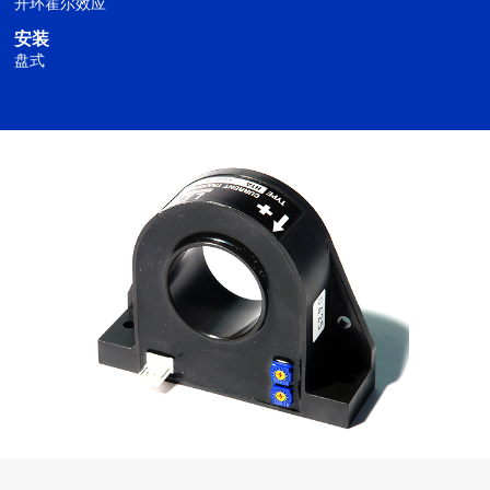
开环霍尔效应
安装
盘式