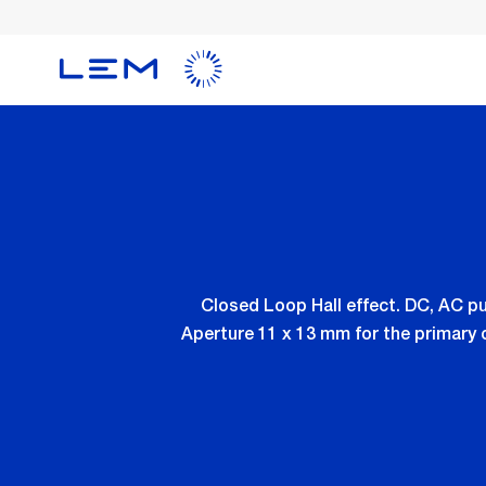
Skip
to
main
content
Closed Loop Hall effect. DC, AC p
Aperture 11 x 13 mm for the primary 