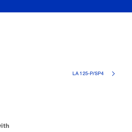
LA 125-P/SP4
ith