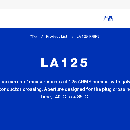
产品
首页
Product List
lem_current_page
LA 125-P/SP3
:
LA125
ulse currents' measurements of 125 ARMS nominal with gal
conductor crossing. Aperture designed for the plug crossi
time, -40°C to + 85°C.