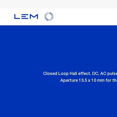
Skip
to
main
content
Closed Loop Hall effect. DC, AC pul
Aperture 13.5 x 10 mm for th