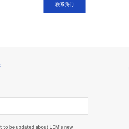
联系我们
情
nt to be updated about LEM’s new