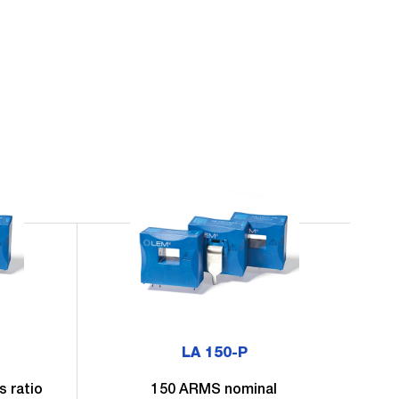
LA 150-P
 ratio
150 ARMS nominal
1