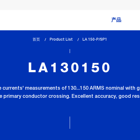
产品
首页
Product List
lem_current_page
LA 150-P/SP1
:
LA130150
se currents' measurements of 130...150 ARMS nominal with g
e primary conductor crossing. Excellent accuracy, good re