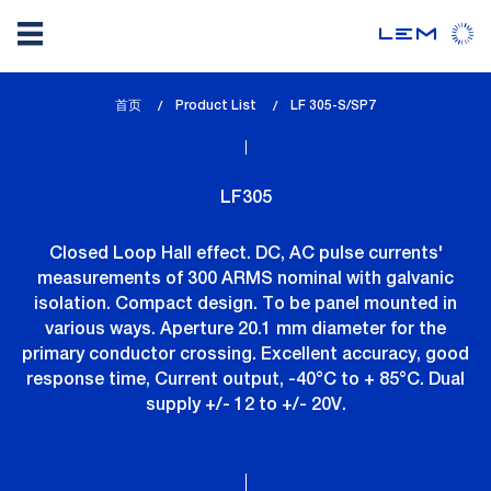
Skip
首页
Product List
lem_current_page
LF 305-S/SP7
to
:
main
content
LF305
Closed Loop Hall effect. DC, AC pulse currents'
measurements of 300 ARMS nominal with galvanic
isolation. Compact design. To be panel mounted in
various ways. Aperture 20.1 mm diameter for the
primary conductor crossing. Excellent accuracy, good
response time, Current output, -40°C to + 85°C. Dual
supply +/- 12 to +/- 20V.