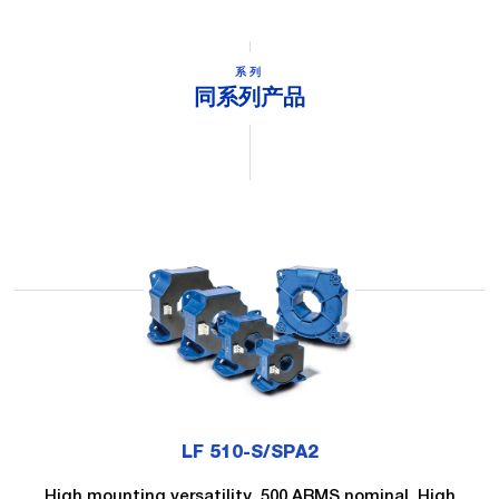
系列
同系列产品
LF 510-S/SPA2
High mounting versatility, 500 ARMS nominal. High