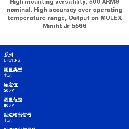
High mounting versatility, 500 ARMS
nominal. High accuracy over operating
temperature range, Output on MOLEX
Minifit Jr 5566
系列
LF510-S
测量类型
电流
额定值
500 A
测量范围
800 A
副边输出信号
电流