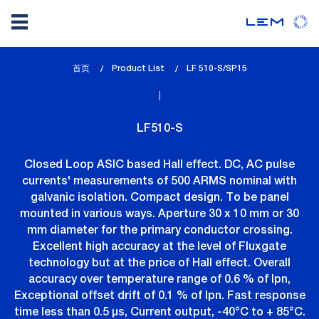
Skip
首页
Product List
lem_current_page
LF 510-S/SP15
to
:
main
content
LF510-S
Closed Loop ASIC based Hall effect. DC, AC pulse
currents' measurements of 500 ARMS nominal with
galvanic isolation. Compact design. To be panel
mounted in various ways. Aperture 30 x 10 mm or 30
mm diameter for the primary conductor crossing.
Excellent high accuracy at the level of Fluxgate
technology but at the price of Hall effect. Overall
accuracy over temperature range of 0.6 % of Ipn,
Exceptional offset drift of 0.1 % of Ipn. Fast response
time less than 0.5 µs, Current output, -40°C to + 85°C.