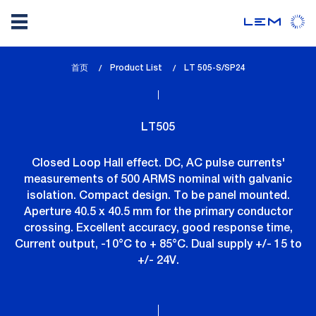
Skip
首页
Product List
lem_current_page
LT 505-S/SP24
to
:
main
content
LT505
Closed Loop Hall effect. DC, AC pulse currents'
measurements of 500 ARMS nominal with galvanic
isolation. Compact design. To be panel mounted.
Aperture 40.5 x 40.5 mm for the primary conductor
crossing. Excellent accuracy, good response time,
Current output, -10°C to + 85°C. Dual supply +/- 15 to
+/- 24V.