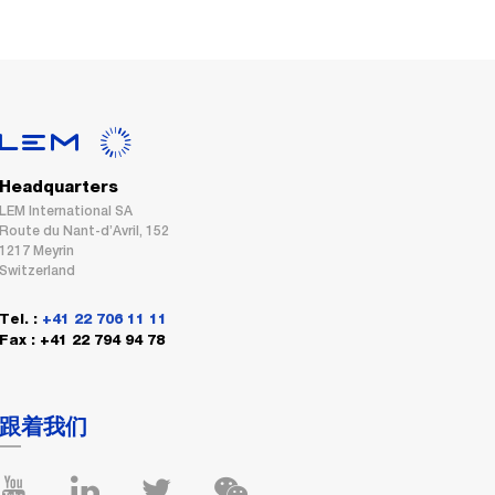
Headquarters
LEM International SA
Route du Nant-d’Avril, 152
1217 Meyrin
Switzerland
Tel. :
+41 22 706 11 11
Fax : +41 22 794 94 78
跟着我们