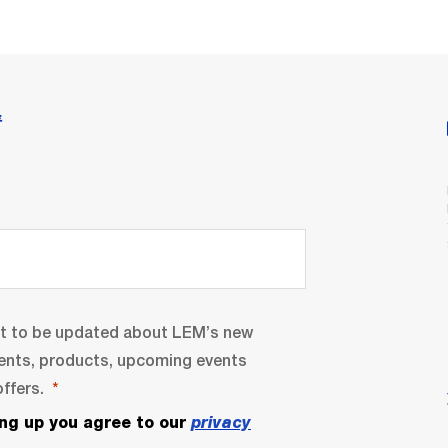
情
nt to be updated about LEM’s new
ents, products, upcoming events
ffers.
ing up you agree to our
privacy