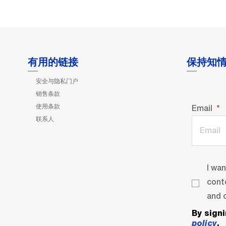
有用的链接
保持知
安全与隐私门户
销售条款
使用条款
Email
联系人
I wa
cont
and o
By sign
policy
.