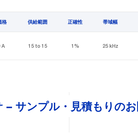
価格
供給範囲
正確性
帯域幅
 A
15 to 15
1%
25 kHz
サ – サンプル・見積もりの