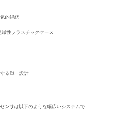
理
電気的絶縁
した絶縁性プラスチックケース
応する単一設計
性
は以下のような幅広いシステムで
流センサ