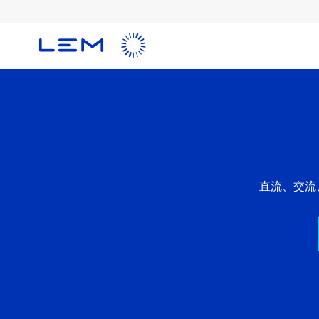
メ
イ
ン
コ
ン
テ
ン
ツ
に
移
直流、交流
動