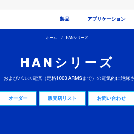
製品
アプリケーション
ホーム
lem_current_page
HANシリーズ
:
HANシリーズ
、およびパルス電流（定格1000 ARMSまで）の電気的に絶縁
オーダー
販売店リスト
お問い合わせ