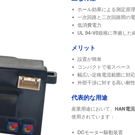
ホール効果による測定原
一次回路と二次回路間の
低消費電力
UL 94-V0規格に準拠
メリット
設置が簡単
コンパクトで省スペース
幅広い定格電流範囲に対
外部干渉に対する高い耐
代表的な用途
産業用途において、
HAN電
使用されています：
DCモーター駆動装置