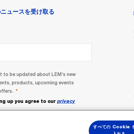
のニュースを受け取る
nt to be updated about LEM’s new
ents, products, upcoming events
ffers.
ing up you agree to our
privacy
すべての Cookie