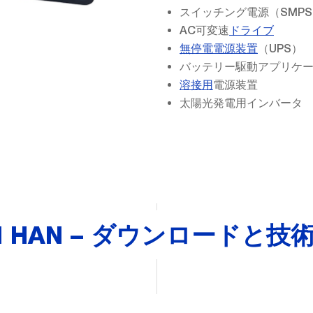
スイッチング電源（SMP
AC可変速
ドライブ
無停電電源装置
（UPS）
バッテリー駆動アプリケ
溶接用
電源装置
太陽光発電用インバータ
M HAN – ダウンロードと技