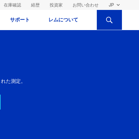
在庫確認
経歴
投資家
お問い合わせ
検
サポート
レムについて
索
された測定。