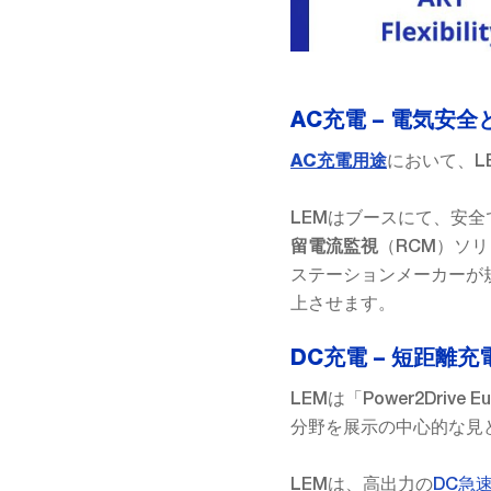
AC充電 – 電気安
において、L
AC充電用途
LEMはブースにて、安
（RCM）ソ
留電流監視
ステーションメーカーが
上させます。
DC充電 – 短距
LEMは「Power2Drive
分野を展示の中心的な見
LEMは、高出力の
DC急