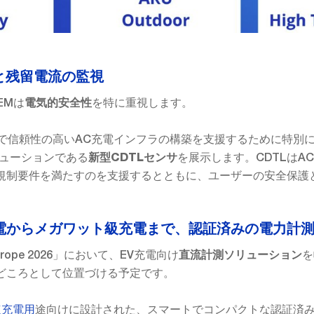
全と残留電流の監視
EMは
を特に重視します。
電気的安全性
全で信頼性の高いAC充電インフラの構築を支援するために特別
リューションである
を展示します。CDTLはA
新型CDTLセンサ
規制要件を満たすのを支援するとともに、ユーザーの安全保護
離充電からメガワット級充電まで、認証済みの電力計
 Europe 2026」において、EV充電向け
を
直流計測ソリューション
どころとして位置づける予定です。
速充電用
途向けに設計された、スマートでコンパクトな認証済