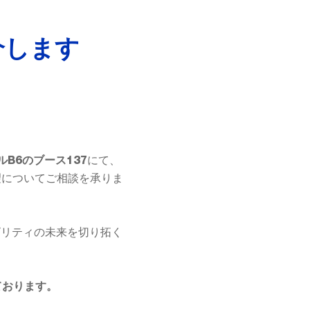
介します
にて、
ルB6のブース137
望についてご相談を承りま
モビリティの未来を切り拓く
ております。