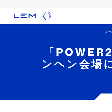
メ
イ
ン
コ
ン
ホー
テ
ン
ツ
「POWER2
に
移
ンヘン会場
動