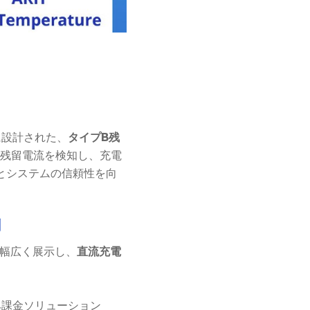
に設計された、
タイプB残
C残留電流を検知し、充電
とシステムの信頼性を向
測
幅広く展示し、
直流充電
み課金ソリューション