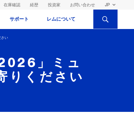
在庫確認
経歴
投資家
お問い合わせ
検
サポート
レムについて
索
ださい
 2026」ミュ
寄りください