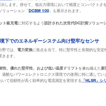
展示します。併せて、低出力環境において精度とコンパクトさ
ソリューション「
」も展示されます。
DCBM 100
に対応するよう
ット級充電
設計された次世代DC計測ソリュー
な環境下でのエネルギーシステム向け堅牢なセンサ
分野では、
に焦点を当て、特に堅牢性と長期的な安定
電力変換
置きます。
を兼ね備えた
耐性、優れた堅牢性、および低い温度ドリフト
新
、過酷なパワーエレクトロニクス環境での使用に特に適してい
おいて信頼性が高く効率的な電流測定を実現する
「HLSR」シ