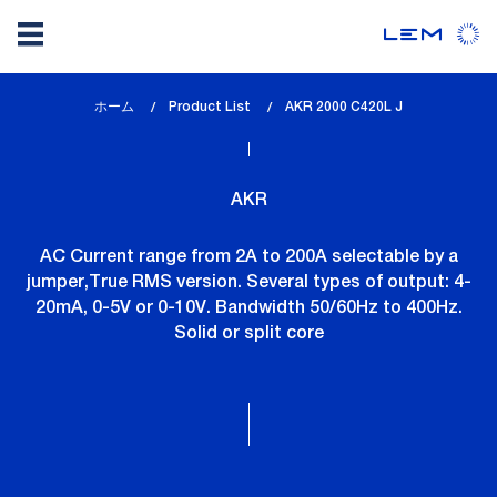
メ
ホーム
Product List
lem_current_page
AKR 2000 C420L J
イ
:
ン
コ
AKR
ン
テ
AC Current range from 2A to 200A selectable by a
ン
jumper,True RMS version. Several types of output: 4-
ツ
20mA, 0-5V or 0-10V. Bandwidth 50/60Hz to 400Hz.
に
Solid or split core
移
動