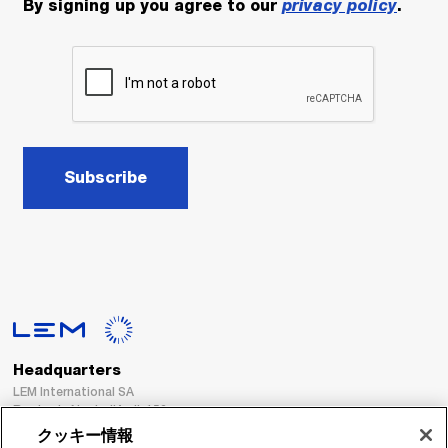
By signing up you agree to our
privacy policy
.
Subscribe
Headquarters
LEM International SA
Route du Nant-d’Avril, 152
1217 Meyrin
クッキー情報
Switzerland